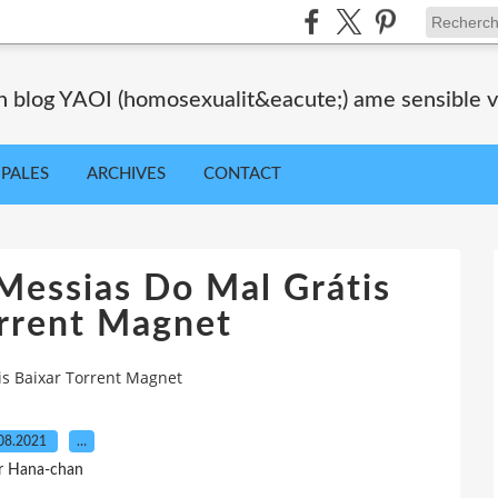
blog YAOI (homosexualit&eacute;) ame sensible veil
IPALES
ARCHIVES
CONTACT
essias Do Mal Grátis
orrent Magnet
s Baixar Torrent Magnet
08.2021
…
r Hana-chan