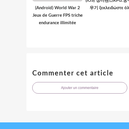
(iOS) 성디펜스RPG:
(Android) World War 2
우기 ξεκλειδώστε ό
Jeux de Guerre FPS triche
endurance illimitée
Commenter cet article
Ajouter un commentaire