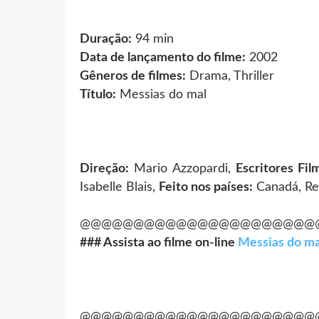
Duração:
94 min
Data de lançamento do filme:
2002
Gêneros de filmes:
Drama, Thriller
Título:
Messias do mal
Direção:
Mario Azzopardi,
Escritores Fil
Isabelle Blais,
Feito nos países:
Canadá, Re
@@@@@@@@@@@@@@@@@@@@@@
### Assista ao filme on-line
Messias do ma
@@@@@@@@@@@@@@@@@@@@@@