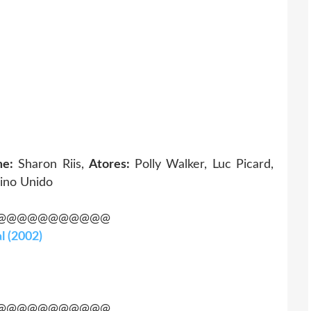
me:
Sharon Riis,
Atores:
Polly Walker, Luc Picard,
ino Unido
@@@@@@@@@@@
l (2002)
@@@@@@@@@@@