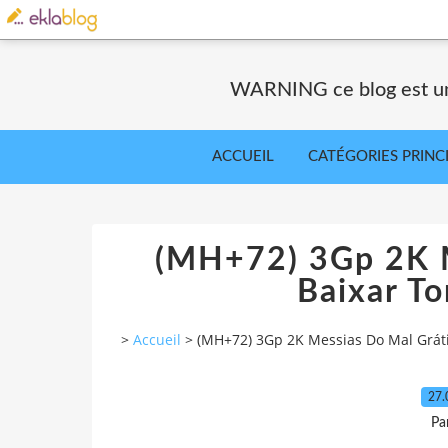
WARNING ce blog est un 
ACCUEIL
CATÉGORIES PRINC
(MH+72) 3Gp 2K M
Baixar T
>
Accueil
>
(MH+72) 3Gp 2K Messias Do Mal Gráti
27.
Pa