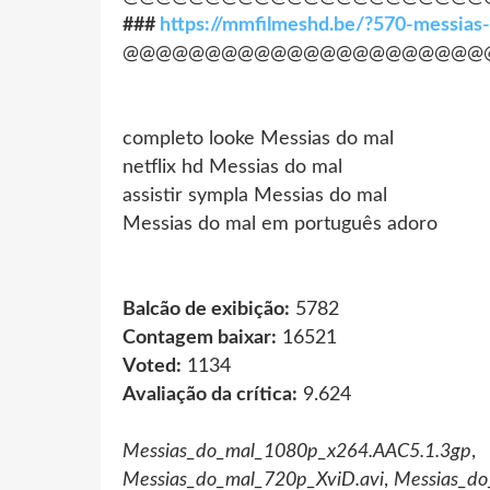
###
https://mmfilmeshd.be/?570-messias-
@@@@@@@@@@@@@@@@@@@@@@
completo looke Messias do mal
netflix hd Messias do mal
assistir sympla Messias do mal
Messias do mal em português adoro
Balcão de exibição:
5782
Contagem baixar:
16521
Voted:
1134
Avaliação da crítica:
9.624
Messias_do_mal_1080p_x264.AAC5.1.3gp
Messias_do_mal_720p_XviD.avi
,
Messias_do