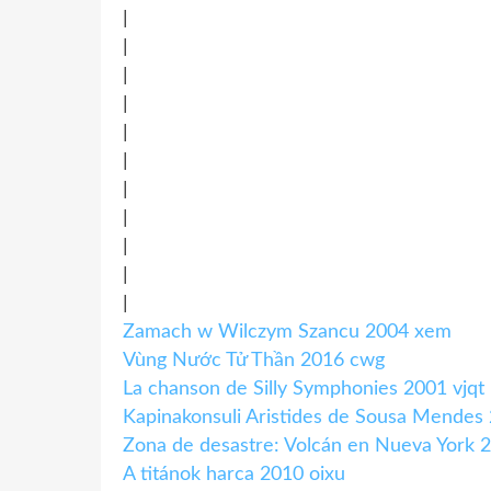
|
|
|
|
|
|
|
|
|
|
|
Zamach w Wilczym Szancu 2004 xem
Vùng Nước Tử Thần 2016 cwg
La chanson de Silly Symphonies 2001 vjqt
Kapinakonsuli Aristides de Sousa Mende
Zona de desastre: Volcán en Nueva York 2
A titánok harca 2010 oixu