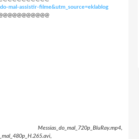
do-mal-assistir-filme&utm_source=eklablog
@@@@@@@@@@@
,
Messias_do_mal_720p_BluRay.mp4
,
_mal_480p_H.265.avi
,